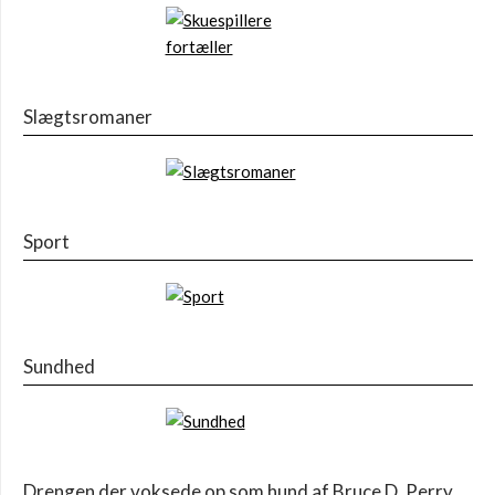
Slægtsromaner
Sport
Sundhed
Drengen der voksede op som hund af Bruce D. Perry