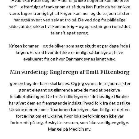
“Hvad skal Putin dog her – der er jo ikke noget at komme efter
her” – efterfulgt af tanker om at så dum kan Putin da heller ikke
være. Ingen tror rigtigt, at krigen kommer, og de to journalister
har også svært ved selv at tro på. De ved dog fra pålidelige
kilder, at der sikkert vil komme krig – og oprustningen i området
taler sit eget sprog.
Krigen kommer – og de bliver som sagt skudt et par dage inde i
krigen. Et sted hvor det ikke er muligt sådan lige at blive
evakueret fra og hvor Danmark synes langt væk.
Min vurdering:
Kugleregn af Emil Filtenborg
Igen en bog der bare skal læses. Og jeg synes de to journalister
gør et elegant og glimrende arbejde med at beskrive
lokalbefolkningen. De tre år i tilbringerne i det østlige Ukraine
har givet dem en fremragende indsigt i hvad folk fra det østlige
Ukraine mener som situationen før krigen. Samtlidigt er det en
fortælling om et Ukraine, hvor lokalbefolkningen ikke var
forberedt på krig. Beskyttelsesrum, som ikke var tilgængelige.
Mangel på Medicin mv.