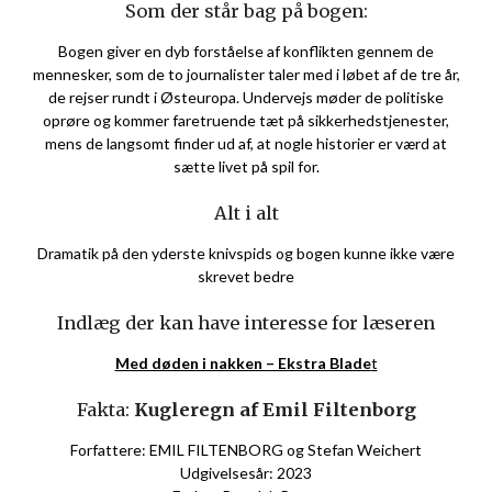
Som der står bag på bogen:
Bogen giver en dyb forståelse af konflikten gennem de
mennesker, som de to journalister taler med i løbet af de tre år,
de rejser rundt i Østeuropa. Undervejs møder de politiske
oprøre og kommer faretruende tæt på sikkerhedstjenester,
mens de langsomt finder ud af, at nogle historier er værd at
sætte livet på spil for.
Alt i alt
Dramatik på den yderste knivspids og bogen kunne ikke være
skrevet bedre
Indlæg der kan have interesse for læseren
Med døden i nakken – Ekstra Blade
t
Fakta:
Kugleregn af Emil Filtenborg
Forfattere: EMIL FILTENBORG og Stefan Weichert
Udgivelsesår: 2023