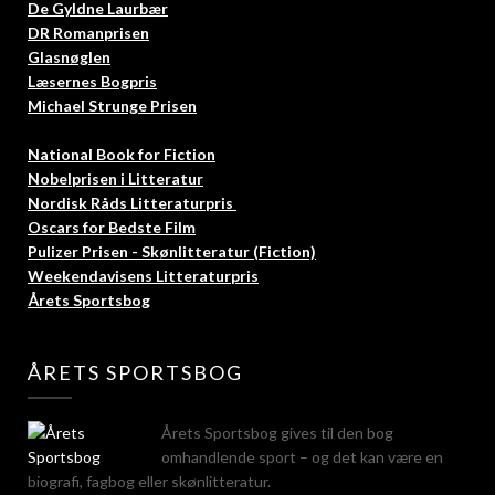
De Gyldne Laurbær
DR Romanprisen
Glasnøglen
Læsernes Bogpris
Michael Strunge Prisen
National Book for Fiction
Nobelprisen i Litteratur
Nordisk Råds Litteraturpris
Oscars for Bedste Film
Pulizer Prisen - Skønlitteratur (Fiction)
Weekendavisens Litteraturpris
Årets Sportsbog
ÅRETS SPORTSBOG
Årets Sportsbog gives til den bog
omhandlende sport – og det kan være en
biografi, fagbog eller skønlitteratur.