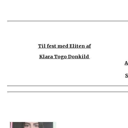
Til fest med Eliten af
Klara Togo Donkild
A
S