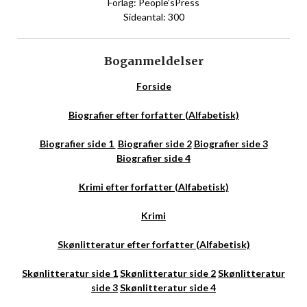
Forlag: People’sPress
Sideantal: 300
Boganmeldelser
Forside
Biografier efter forfatter (Alfabetisk)
Biografier side 1
Biografier side 2
Biografier side 3
Biografier side 4
Krimi efter forfatter (Alfabetisk)
Krimi
Skønlitteratur efter forfatter (Alfabetisk)
Skønlitteratur side 1
Skønlitteratur side 2
Skønlitteratur
side 3
Skønlitteratur side 4