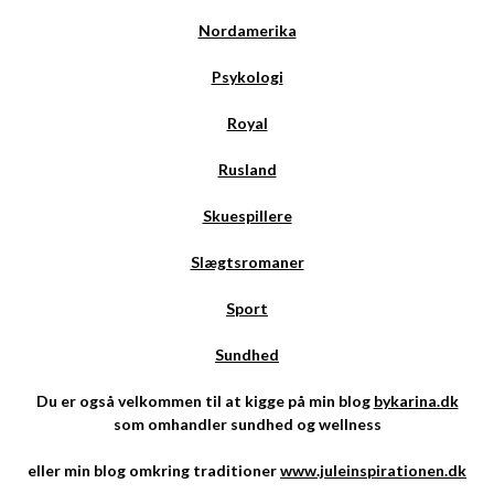
Nordamerika
Psykologi
Royal
Rusland
Skuespillere
Slægtsromaner
Sport
Sundhed
Du er også velkommen til at kigge på min blog
bykarina.dk
som omhandler sundhed og wellness
eller min blog omkring traditioner
www.juleinspirationen.dk