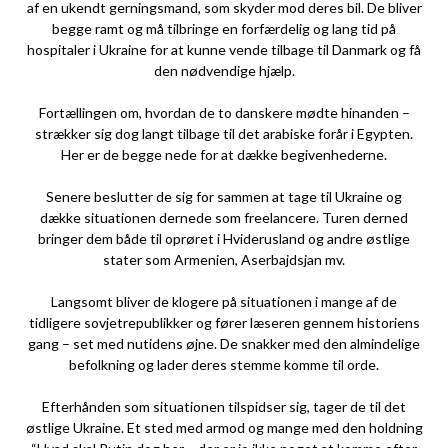
af en ukendt gerningsmand, som skyder mod deres bil. De bliver
begge ramt og må tilbringe en forfærdelig og lang tid på
hospitaler i Ukraine for at kunne vende tilbage til Danmark og få
den nødvendige hjælp.
Fortællingen om, hvordan de to danskere mødte hinanden –
strækker sig dog langt tilbage til det arabiske forår i Egypten.
Her er de begge nede for at dække begivenhederne.
Senere beslutter de sig for sammen at tage til Ukraine og
dække situationen dernede som freelancere. Turen derned
bringer dem både til oprøret i Hviderusland og andre østlige
stater som Armenien, Aserbajdsjan mv.
Langsomt bliver de klogere på situationen i mange af de
tidligere sovjetrepublikker og fører læseren gennem historiens
gang – set med nutidens øjne. De snakker med den almindelige
befolkning og lader deres stemme komme til orde.
Efterhånden som situationen tilspidser sig, tager de til det
østlige Ukraine. Et sted med armod og mange med den holdning