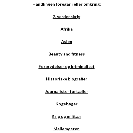
Handlingen foregår i eller omkring:
2. verdenskrig
Afrika
Asien
Beauty and fitness
Forbrydelser og kriminalitet
Historiske biografier
Journalister fortæller
Kogebøger
Krig og militær
Mellemøsten