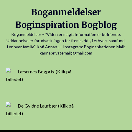
Skip
Boganmeldelser
to
content
Boginspiration Bogblog
Boganmeldelser – "Viden er magt. Information er befriende.
Uddannelse er forudsætningen for fremskridt, i ethvert samfund,
i enhver familie" Kofi Annan . – Instagram: Boginspirationen Mail:
karinaprivatemail@gmail.com
Læsernes Bogpris. (Klik på
billedet)
De Gyldne Laurbær (Klik på
billedet)