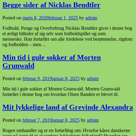
Begge sider af Nicklas Bendtler
Posted on
marts 8, 2020
februar 1, 2025
by
admin
Fodbold, Penge og Overforbrug Nicklas Bendtler giver i denne bog
et ærligt billeder af sig selv som fodboldspiller og som
menneske. Han fortæller om alle fordelene ved berømmelse, rigdom
og fodbolden – men…
Min tid i gule sokker af Morten
Grunwald
Posted on
februar 9, 2019
januar 8, 2025
by
admin
Min tid i gule sokker af Morten Grunwald. Morten Grunwald
fortæller i denne bog om hvordan Olsen Banden er blevet til.
Mit lykkelige land af Grevinde Alexandra
Posted on
februar 7, 2019
januar 8, 2025
by
admin
Bogen omhandler og er en fortælling om: Hvorfor kåres danskerne
gang på gang til et af verdens lykkeligste folkefærd? Hvordan ser