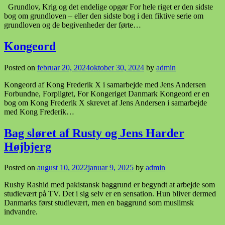
Grundlov, Krig og det endelige opgør For hele riget er den sidste
bog om grundloven – eller den sidste bog i den fiktive serie om
grundloven og de begivenheder der førte…
Kongeord
Posted on
februar 20, 2024
oktober 30, 2024
by
admin
Kongeord af Kong Frederik X i samarbejde med Jens Andersen
Forbundne, Forpligtet, For Kongeriget Danmark Kongeord er en
bog om Kong Frederik X skrevet af Jens Andersen i samarbejde
med Kong Frederik…
Bag sløret af Rusty og Jens Harder
Højbjerg
Posted on
august 10, 2022
januar 9, 2025
by
admin
Rushy Rashid med pakistansk baggrund er begyndt at arbejde som
studievært på TV. Det i sig selv er en sensation. Hun bliver dermed
Danmarks først studievært, men en baggrund som muslimsk
indvandre.