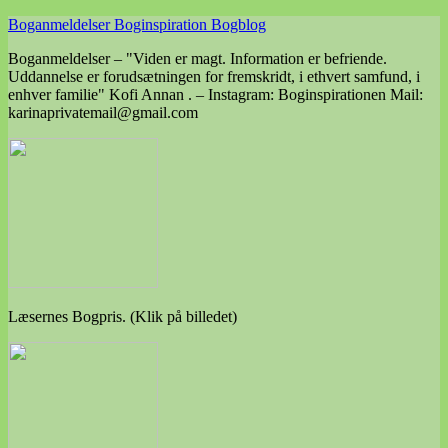
Skip
Boganmeldelser Boginspiration Bogblog
to
Boganmeldelser – "Viden er magt. Information er befriende.
content
Uddannelse er forudsætningen for fremskridt, i ethvert samfund, i
enhver familie" Kofi Annan . – Instagram: Boginspirationen Mail:
karinaprivatemail@gmail.com
Læsernes Bogpris. (Klik på billedet)