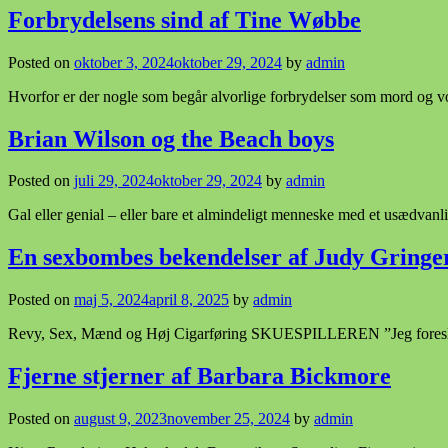
Forbrydelsens sind af Tine Wøbbe
Posted on
oktober 3, 2024
oktober 29, 2024
by
admin
Hvorfor er der nogle som begår alvorlige forbrydelser som mord og vo
Brian Wilson og the Beach boys
Posted on
juli 29, 2024
oktober 29, 2024
by
admin
Gal eller genial – eller bare et almindeligt menneske med et usædvan
En sexbombes bekendelser af Judy Gringe
Posted on
maj 5, 2024
april 8, 2025
by
admin
Revy, Sex, Mænd og Høj Cigarføring SKUESPILLEREN ”Jeg foreslog, a
Fjerne stjerner af Barbara Bickmore
Posted on
august 9, 2023
november 25, 2024
by
admin