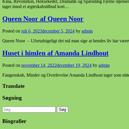
Kina, Revolution, Heksekedel, Dramatik og Spænding Fjerne stjerne
tager imod et ægteskabstilbud kort…
Queen Noor af Queen Noor
Posted on
juli 6, 2023
december 5, 2024
by
admin
Queen Noor – Uforudsigeligt det må man sige at hendes liv har være
Huset i himlen af Amanda Lindhout
Posted on
november 14, 2022
december 19, 2024
by
admin
Fangenskab, Minder og Overlevelse Amanda Lindhout tager som nittenår
Translate
Søgning
Søg
efter:
Biografier