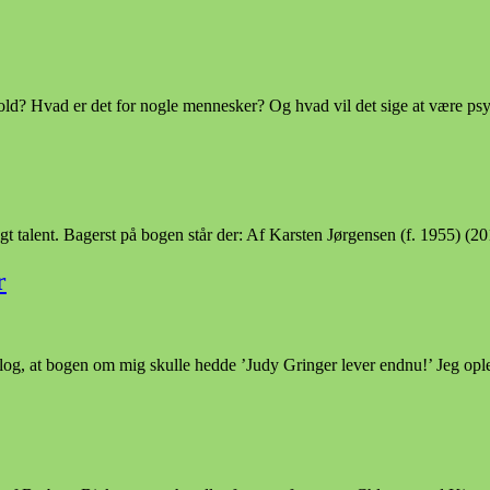
ld? Hvad er det for nogle mennesker? Og hvad vil det sige at være psy
ligt talent. Bagerst på bogen står der: Af Karsten Jørgensen (f. 1955)
r
t bogen om mig skulle hedde ’Judy Gringer lever endnu!’ Jeg oplever