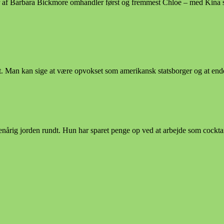
r af Barbara Bickmore omhandler først og fremmest Chloe – med Kina
t. Man kan sige at være opvokset som amerikansk statsborger og at en
ig jorden rundt. Hun har sparet penge op ved at arbejde som cocktail s