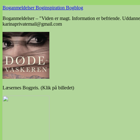
Skip
Boganmeldelser Boginspiration Bogblog
to
Boganmeldelser – "Viden er magt. Information er befriende. Uddannels
content
karinaprivatemail@gmail.com
Læsernes Bogpris. (Klik på billedet)