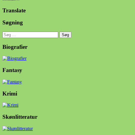
Translate
Søgning
Søg
efter:
Biografier
Fantasy
Krimi
Skønlitteratur