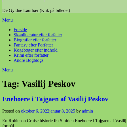
De Gyldne Laurbær (Klik på billedet)
Menu
Forside
Skønlitteratur efter forfatter
Biografier efter forfatter
Fantasy efter Forfatter
Kogebøger efter indhold
Krimi efter forfatter
Andre Bogblogs
Menu
Tag:
Vasilij Peskov
Eneboere i Tajgaen af Vasilij Peskov
Posted on
oktober 6, 2022
januar 8, 2025
by
admin
En Robinson Cruise historie fra Sibirien Eneboere i Tajgaen af Vasil
formål…