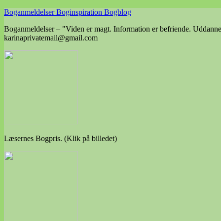
Skip
Boganmeldelser Boginspiration Bogblog
to
Boganmeldelser – "Viden er magt. Information er befriende. Uddannels
content
karinaprivatemail@gmail.com
Læsernes Bogpris. (Klik på billedet)