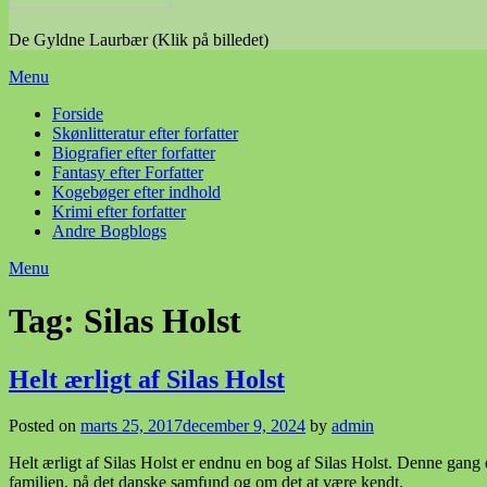
De Gyldne Laurbær (Klik på billedet)
Menu
Forside
Skønlitteratur efter forfatter
Biografier efter forfatter
Fantasy efter Forfatter
Kogebøger efter indhold
Krimi efter forfatter
Andre Bogblogs
Menu
Tag:
Silas Holst
Helt ærligt af Silas Holst
Posted on
marts 25, 2017
december 9, 2024
by
admin
Helt ærligt af Silas Holst er endnu en bog af Silas Holst. Denne gang er
familien, på det danske samfund og om det at være kendt.