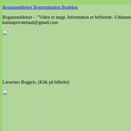
Skip
Boganmeldelser Boginspiration Bogblog
to
Boganmeldelser – "Viden er magt. Information er befriende. Uddannels
content
karinaprivatemail@gmail.com
Læsernes Bogpris. (Klik på billedet)