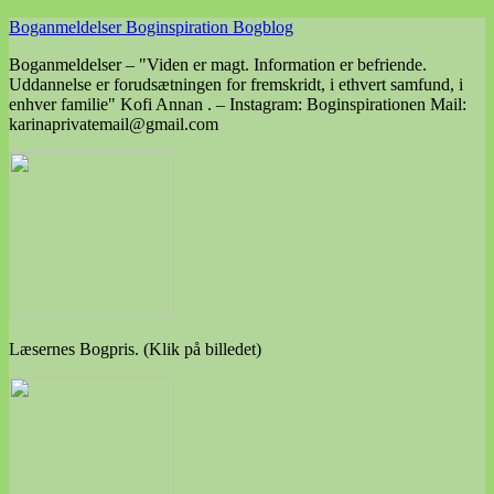
Skip
Boganmeldelser Boginspiration Bogblog
to
Boganmeldelser – "Viden er magt. Information er befriende.
content
Uddannelse er forudsætningen for fremskridt, i ethvert samfund, i
enhver familie" Kofi Annan . – Instagram: Boginspirationen Mail:
karinaprivatemail@gmail.com
Læsernes Bogpris. (Klik på billedet)