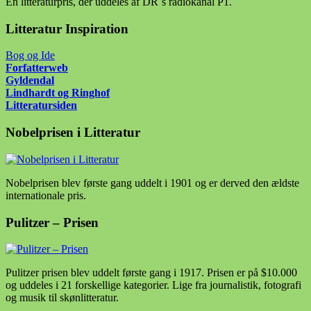
En litteraturpris, der uddeles af DR´s radiokanal P1.
Litteratur Inspiration
Bog og Ide
Forfatter
web
Gyldendal
Lindhardt og Ringhof
Litteratursiden
Nobelprisen i Litteratur
Nobelprisen blev første gang uddelt i 1901 og er derved den ældste
internationale pris.
Pulitzer – Prisen
Pulitzer prisen blev uddelt første gang i 1917. Prisen er på $10.000
og uddeles i 21 forskellige kategorier. Lige fra journalistik, fotografi
og musik til skønlitteratur.