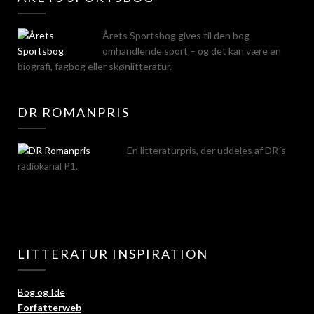
Årets Sportsbog gives til den bog
omhandlende sport – og det kan være en
biografi, fagbog eller skønlitteratur.
DR ROMANPRIS
En litteraturpris, der uddeles af DR´s
radiokanal P1.
LITTERATUR INSPIRATION
Bog og Ide
Forfatter
web