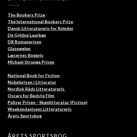
The Bookers Prize
The International Bookers Prize
Dansk Litteraturpris for Kvinder
De Gyldne Laurbær
DR Romanprisen
Glasnøglen
Læsernes Bogpris
Michael Strunge Prisen
National Book for Fiction
Nobelprisen i Litteratur
Nordisk Råds Litteraturpris
Oscars for Bedste Film
Pulizer Prisen - Skønlitteratur (Fiction)
Weekendavisens Litteraturpris
Årets Sportsbog
ÅRETS SPORTSBOG