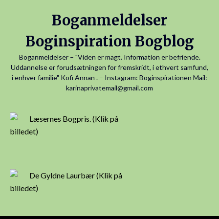
Skip
Boganmeldelser
to
content
Boginspiration Bogblog
Boganmeldelser – "Viden er magt. Information er befriende.
Uddannelse er forudsætningen for fremskridt, i ethvert samfund,
i enhver familie" Kofi Annan . – Instagram: Boginspirationen Mail:
karinaprivatemail@gmail.com
Læsernes Bogpris. (Klik på
billedet)
De Gyldne Laurbær (Klik på
billedet)