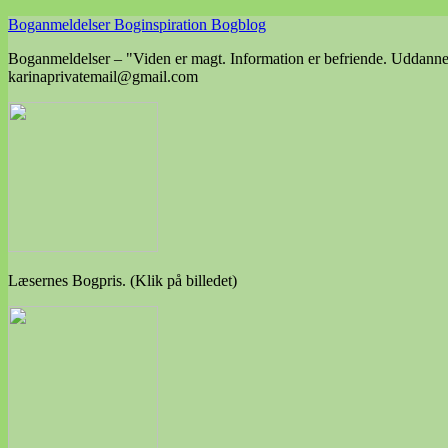
Skip
Boganmeldelser Boginspiration Bogblog
to
Boganmeldelser – "Viden er magt. Information er befriende. Uddannels
content
karinaprivatemail@gmail.com
Læsernes Bogpris. (Klik på billedet)