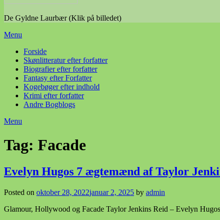
De Gyldne Laurbær (Klik på billedet)
Menu
Forside
Skønlitteratur efter forfatter
Biografier efter forfatter
Fantasy efter Forfatter
Kogebøger efter indhold
Krimi efter forfatter
Andre Bogblogs
Menu
Tag:
Facade
Evelyn Hugos 7 ægtemænd af Taylor Jenki
Posted on
oktober 28, 2022
januar 2, 2025
by
admin
Glamour, Hollywood og Facade Taylor Jenkins Reid – Evelyn Hugos 7 