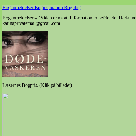
Skip
Boganmeldelser Boginspiration Bogblog
to
Boganmeldelser – "Viden er magt. Information er befriende. Uddannels
content
karinaprivatemail@gmail.com
Læsernes Bogpris. (Klik på billedet)