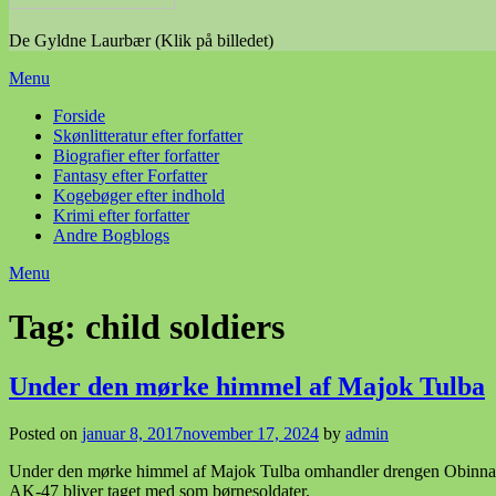
De Gyldne Laurbær (Klik på billedet)
Menu
Forside
Skønlitteratur efter forfatter
Biografier efter forfatter
Fantasy efter Forfatter
Kogebøger efter indhold
Krimi efter forfatter
Andre Bogblogs
Menu
Tag:
child soldiers
Under den mørke himmel af Majok Tulba
Posted on
januar 8, 2017
november 17, 2024
by
admin
Under den mørke himmel af Majok Tulba omhandler drengen Obinna, de
AK-47 bliver taget med som børnesoldater.