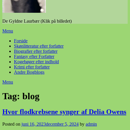
De Gyldne Laurbær (Klik på billedet)
Menu
Forside
Skønlitteratur efter forfatter
Biografier efter forfatter
Fantasy efter Forfatter
Kogebøger efter indhold
Krimi efter forfatter
Andre Bogblogs
Menu
Tag:
blog
Hvor flodkrebsene synger af Delia Owens
Posted on
juni 16, 2023
december 5, 2024
by
admin