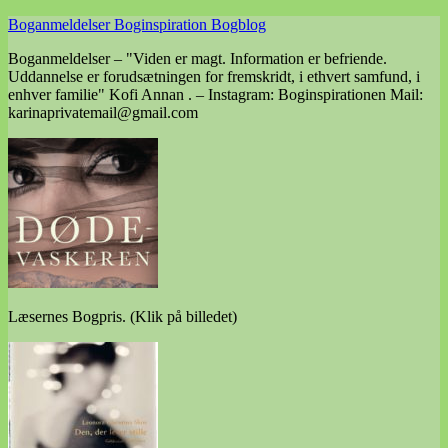
Skip
Boganmeldelser Boginspiration Bogblog
to
Boganmeldelser – "Viden er magt. Information er befriende.
content
Uddannelse er forudsætningen for fremskridt, i ethvert samfund, i
enhver familie" Kofi Annan . – Instagram: Boginspirationen Mail:
karinaprivatemail@gmail.com
Læsernes Bogpris. (Klik på billedet)