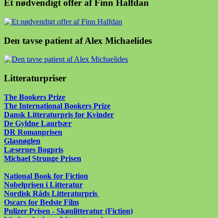
Et nødvendigt offer af Finn Halfdan
Den tavse patient af Alex Michaelides
Litteraturpriser
The Bookers Prize
The International Bookers Prize
Dansk Litteraturpris for Kvinder
De Gyldne Laurbær
DR Romanprisen
Glasnøglen
Læsernes Bogpris
Michael Strunge Prisen
National Book for Fiction
Nobelprisen i Litteratur
Nordisk Råds Litteraturpris
Oscars for Bedste Film
Pulizer Prisen - Skønlitteratur (Fiction)