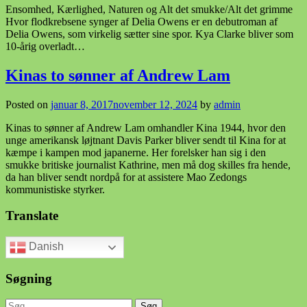
Ensomhed, Kærlighed, Naturen og Alt det smukke/Alt det grimme
Hvor flodkrebsene synger af Delia Owens er en debutroman af
Delia Owens, som virkelig sætter sine spor. Kya Clarke bliver som
10-årig overladt…
Kinas to sønner af Andrew Lam
Posted on
januar 8, 2017
november 12, 2024
by
admin
Kinas to sønner af Andrew Lam omhandler Kina 1944, hvor den
unge amerikansk løjtnant Davis Parker bliver sendt til Kina for at
kæmpe i kampen mod japanerne. Her forelsker han sig i den
smukke britiske journalist Kathrine, men må dog skilles fra hende,
da han bliver sendt nordpå for at assistere Mao Zedongs
kommunistiske styrker.
Translate
Danish
Søgning
Søg