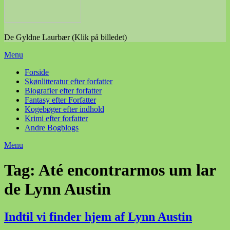
De Gyldne Laurbær (Klik på billedet)
Menu
Forside
Skønlitteratur efter forfatter
Biografier efter forfatter
Fantasy efter Forfatter
Kogebøger efter indhold
Krimi efter forfatter
Andre Bogblogs
Menu
Tag:
Até encontrarmos um lar
de Lynn Austin
Indtil vi finder hjem af Lynn Austin