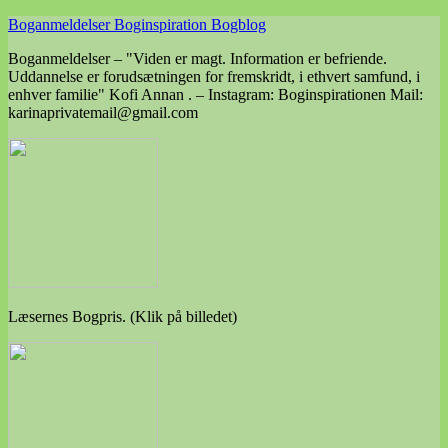
Skip
Boganmeldelser Boginspiration Bogblog
to
Boganmeldelser – "Viden er magt. Information er befriende.
content
Uddannelse er forudsætningen for fremskridt, i ethvert samfund, i
enhver familie" Kofi Annan . – Instagram: Boginspirationen Mail:
karinaprivatemail@gmail.com
Læsernes Bogpris. (Klik på billedet)