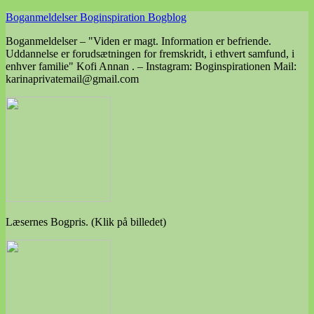
Skip
Boganmeldelser Boginspiration Bogblog
to
Boganmeldelser – "Viden er magt. Information er befriende.
content
Uddannelse er forudsætningen for fremskridt, i ethvert samfund, i
enhver familie" Kofi Annan . – Instagram: Boginspirationen Mail:
karinaprivatemail@gmail.com
Læsernes Bogpris. (Klik på billedet)