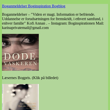
Skip
Boganmeldelser Boginspiration Bogblog
to
Boganmeldelser – "Viden er magt. Information er befriende.
content
Uddannelse er forudsætningen for fremskridt, i ethvert samfund, i
enhver familie" Kofi Annan . – Instagram: Boginspirationen Mail:
karinaprivatemail@gmail.com
Læsernes Bogpris. (Klik på billedet)