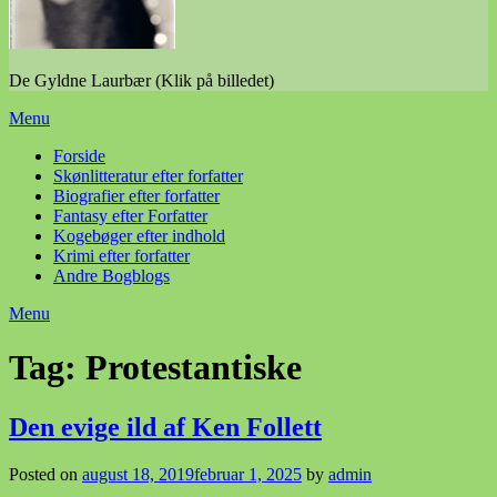
De Gyldne Laurbær (Klik på billedet)
Menu
Forside
Skønlitteratur efter forfatter
Biografier efter forfatter
Fantasy efter Forfatter
Kogebøger efter indhold
Krimi efter forfatter
Andre Bogblogs
Menu
Tag:
Protestantiske
Den evige ild af Ken Follett
Posted on
august 18, 2019
februar 1, 2025
by
admin