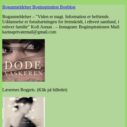
Skip
Boganmeldelser Boginspiration Bogblog
to
Boganmeldelser – "Viden er magt. Information er befriende.
content
Uddannelse er forudsætningen for fremskridt, i ethvert samfund, i
enhver familie" Kofi Annan . – Instagram: Boginspirationen Mail:
karinaprivatemail@gmail.com
Læsernes Bogpris. (Klik på billedet)