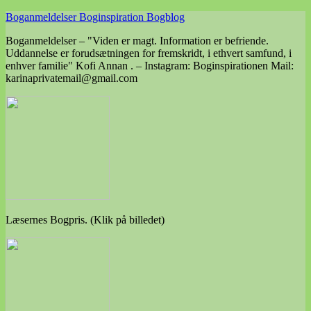
Skip
Boganmeldelser Boginspiration Bogblog
to
Boganmeldelser – "Viden er magt. Information er befriende.
content
Uddannelse er forudsætningen for fremskridt, i ethvert samfund, i
enhver familie" Kofi Annan . – Instagram: Boginspirationen Mail:
karinaprivatemail@gmail.com
Læsernes Bogpris. (Klik på billedet)