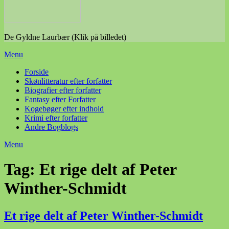
De Gyldne Laurbær (Klik på billedet)
Menu
Forside
Skønlitteratur efter forfatter
Biografier efter forfatter
Fantasy efter Forfatter
Kogebøger efter indhold
Krimi efter forfatter
Andre Bogblogs
Menu
Tag:
Et rige delt af Peter
Winther-Schmidt
Et rige delt af Peter Winther-Schmidt