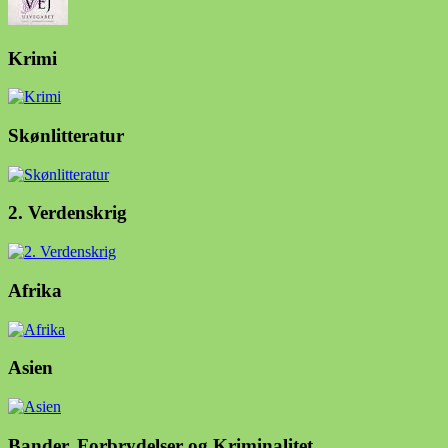
Krimi
Skønlitteratur
2. Verdenskrig
Afrika
Asien
Bander, Forbrydelser og Kriminalitet