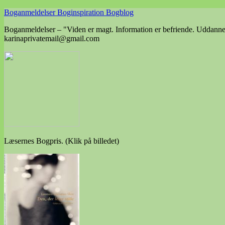
Skip
Boganmeldelser Boginspiration Bogblog
to
Boganmeldelser – "Viden er magt. Information er befriende. Uddannels
content
karinaprivatemail@gmail.com
Læsernes Bogpris. (Klik på billedet)