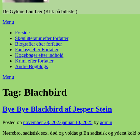
De Gyldne Laurbær (Klik på billedet)
Menu
Forside
Skønlitteratur efter forfatter
Biografier efter forfatter
Fantasy efter Forfatter
Kogebøger efter indhold
Krimi efter forfatter
Andre Bogblogs
Menu
Tag:
Blachbird
Bye Bye Blackbird af Jesper Stein
Posted on
november 28, 2023
januar 10, 2025
by
admin
Nørrebro, sadistisk sex, død og voldtægt En sadistisk og yderst kold